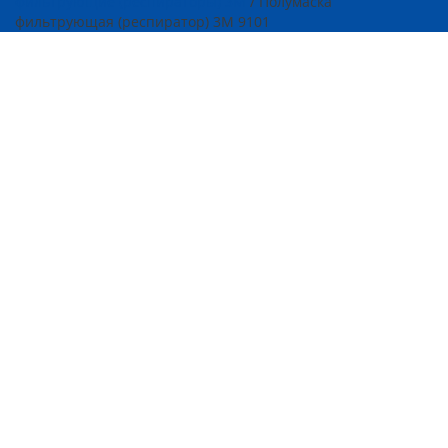
фильтрующие (респираторы) 3М
/ Полумаска
фильтрующая (респиратор) 3М 9101