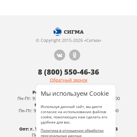
© Copyright 2015-2026 «Сигма»
8 (800) 550-46-36
Обратный звонок
Розница: г. Тула, ул 9 Мая, д.19
Мы используем Cookie
Пн-Пт: 9:00-19:00, Сб: 10:00-19:00, Вс: 10:00-18:00
г. Тула , ул.Октябрьская, д.74
Используя данный сайт, вы даете
Пн-Пт: 9:00-19:00, Сб: 9:00-19:00, Вс: 10:00-18:00
согласие на использование файлов
(без выходных)
cookie, помогающих нам сделать его
удобнее для вас.
Опт: г. Тула, ул. Болдина, д. 98, к. А, оф.103
Политика в отношении обработки
Пн-Пт: 9:00-18:00, Сб, Вс: выходной
персональных данных