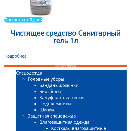
Поставка от 5 дней
Чистящее средство Санитарный
гель 1л
Подробнее
КАТЕГОРИИ ТОВАРОВ
Спецодежда
Головные уборы
Банданы,косынки
Бейсболки
Камуфляжные кепки
Подшлемники
Шапки
Защитная спецодежда
Влагозащитная одежда
Костюмы влагозащитные