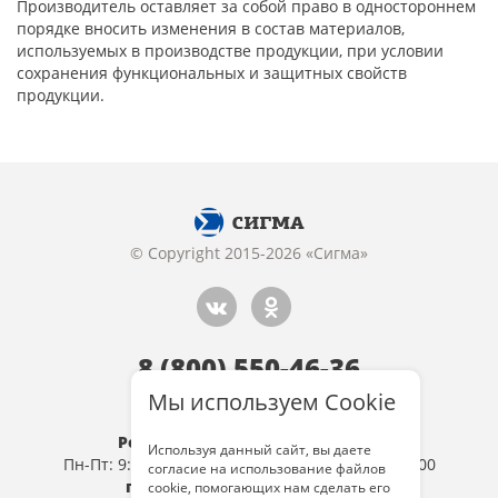
Производитель оставляет за собой право в одностороннем
порядке вносить изменения в состав материалов,
используемых в производстве продукции, при условии
сохранения функциональных и защитных свойств
продукции.
© Copyright 2015-2026 «Сигма»
8 (800) 550-46-36
Обратный звонок
Мы используем Cookie
Розница: г. Тула, ул 9 Мая, д.19
Используя данный сайт, вы даете
Пн-Пт: 9:00-19:00, Сб: 10:00-19:00, Вс: 10:00-18:00
согласие на использование файлов
г. Тула , ул.Октябрьская, д.74
cookie, помогающих нам сделать его