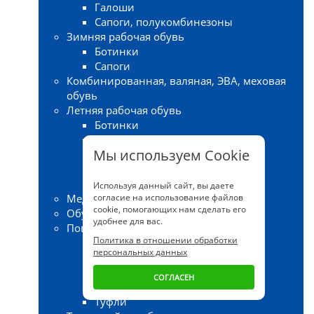
Галоши
Сапоги, полукомбинезоны
Зимняя рабочая обувь
Ботинки
Сапоги
Комбинированная, валяная, ЭВА, меховая
обувь
Летняя рабочая обувь
Ботинки
Кроссовки
Мы используем Cookie
Полуботинки
Сандалии
Сапоги
Используя данный сайт, вы даете
Медицинская обувь
согласие на использование файлов
cookie, помогающих нам сделать его
Обувь для охранных структур
удобнее для вас.
Повседневная обувь
Политика в отношении обработки
Кроссовки, кеды
персональных данных
Полуботинки
Сабо
СОГЛАСЕН
Тапочки
Туфли