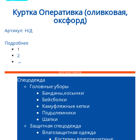
Куртка Оперативка (оливковая,
оксфорд)
Артикул:
Н/Д
Подробнее
1
2
→
КАТЕГОРИИ ТОВАРОВ
Спецодежда
Головные уборы
Банданы,косынки
Бейсболки
Камуфляжные кепки
Подшлемники
Шапки
Защитная спецодежда
Влагозащитная одежда
Костюмы влагозащитные