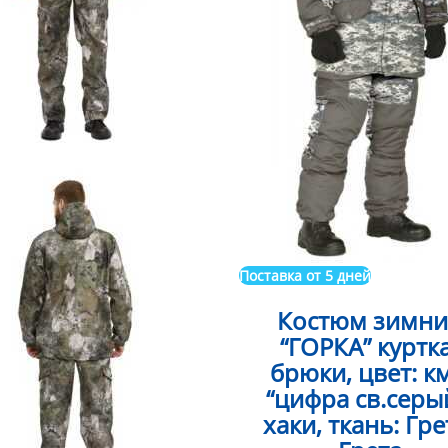
Поставка от 5 дней
Костюм зимн
“ГОРКА” куртк
брюки, цвет: к
“цифра св.серы
хаки, ткань: Гре