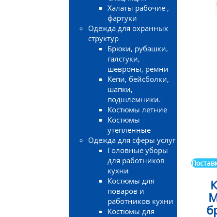
Халаты рабочие ,
фартуки
Одежда для охранных
структур
Брюки, рубашки,
галстуки,
шевроны, ремни
Кепи, бейсболки,
шапки,
подшлемники.
Костюмы летние
Костюмы
утепленные
Одежда для сферы услуг
Головные уборы
для работников
Поставк
кухни
Костюмы для
К
поваров и
М
работников кухни
б
Костюмы для