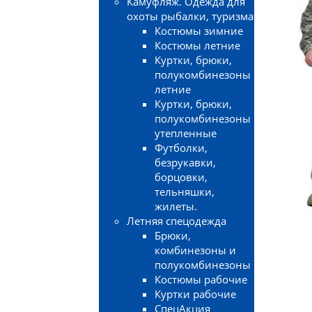
Камуфляж. Одежда для
охоты рыбалки, туризма
Костюмы зимние
Костюмы летние
Куртки, брюки,
полукомбинезоны
летние
Куртки, брюки,
полукомбинезоны
утепленные
Футболки,
безрукавки,
борцовки,
тельняшки,
жилеты.
Летняя спецодежда
Брюки,
комбинезоны и
полукомбинезоны
Костюмы рабочие
Куртки рабочие
СпецАкция