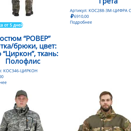
Грета
Артикул:
КОС288-ЗМ-ЦИФРА 
6910,00
Подробнее
а от 5 дней
остюм “РОВЕР”
тка/брюки, цвет:
 “Циркон”, ткань:
Полофлис
л:
КОС346-ЦИРКОН
00
нее