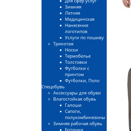
Для сфер услуг
Зимняя
Летняя
Медицинская
Нанесение
логотипов
Услуги по пошиву
Трикотаж
Носки
Термобелье
Толстовки
Футболки с
принтом
Футболки, Поло
Спецобувь
Аксессуары для обуви
Влагостойкая обувь
Галоши
Сапоги,
полукомбинезоны
Зимняя рабочая обувь
Ботинки