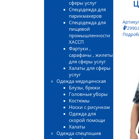
Ц
сферы услуг
Спецодежда для
парикмахеров
Артику
Спецодежда для
2990,
пищевой
Подроб
промышленности
ХАССП
Фартуки ,
сарафаны , жилеты
для сферы услуг
Халаты для сферы
услуг
Одежда медицинская
Блузы, брюки
Головные уборы
Костюмы
Носки с рисунком
Одежда для
скорой помощи
Халаты
Одежда спецпошив