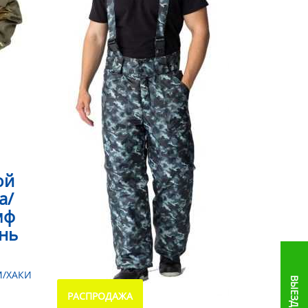
ой
а/
мф
ань
М/ХАКИ
РАСПРОДАЖА