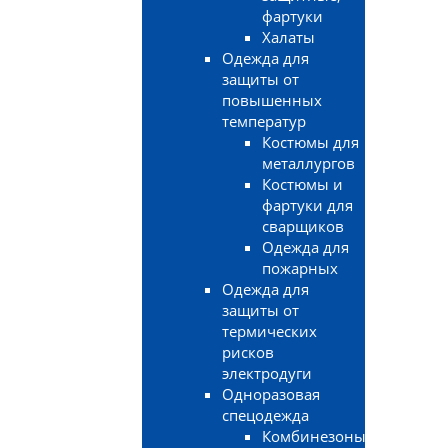
фартуки
Халаты
Одежда для
защиты от
повышенных
температур
Костюмы для
металлургов
Костюмы и
фартуки для
сварщиков
Одежда для
пожарных
Одежда для
защиты от
термических
рисков
электродуги
Одноразовая
спецодежда
Комбинезоны,