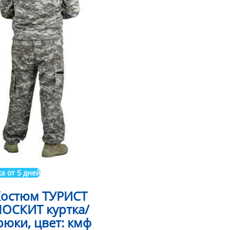
а от 5 дней
остюм ТУРИСТ
ОСКИТ куртка/
рюки, цвет: кмф