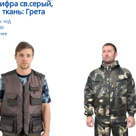
ифра св.серый,
ткань: Грета
л:
Н/Д
00
нее