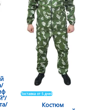
ий
а/
мф
Поставка от 5 дней
й”/
та/
Костюм