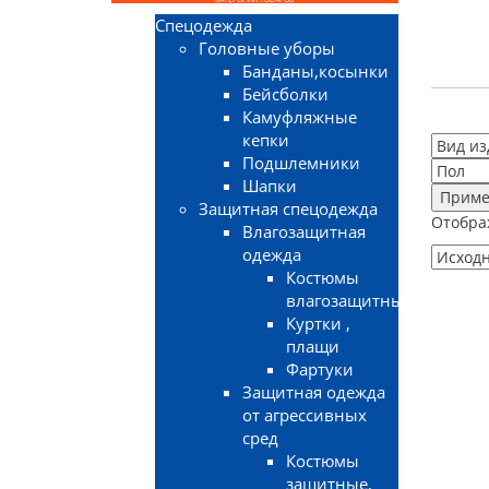
Спецодежда
Головные уборы
Банданы,косынки
Бейсболки
Камуфляжные
кепки
Подшлемники
Шапки
Приме
Защитная спецодежда
Отобра
Влагозащитная
одежда
Костюмы
влагозащитные
Куртки ,
плащи
Фартуки
Защитная одежда
от агрессивных
сред
Костюмы
защитные,