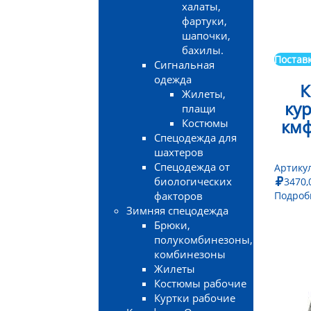
халаты,
фартуки,
шапочки,
бахилы.
Поставк
Сигнальная
одежда
К
Жилеты,
кур
плащи
кмф
Костюмы
Спецодежда для
шахтеров
Спецодежда от
Артику
биологических
3470,
факторов
Подроб
Зимняя спецодежда
Брюки,
полукомбинезоны,
комбинезоны
Жилеты
Костюмы рабочие
Куртки рабочие