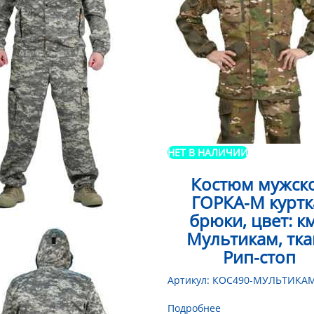
НЕТ В НАЛИЧИИ
Костюм мужск
ГОРКА-М куртк
брюки, цвет: к
Мультикам, тк
Рип-стоп
Артикул:
КОС490-МУЛЬТИКА
Подробнее