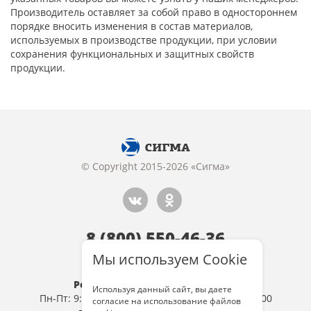
Производитель оставляет за собой право в одностороннем
порядке вносить изменения в состав материалов,
используемых в производстве продукции, при условии
сохранения функциональных и защитных свойств
продукции.
© Copyright 2015-2026 «Сигма»
8 (800) 550-46-36
Обратный звонок
Мы используем Cookie
Розница: г. Тула, ул 9 Мая, д.19
Используя данный сайт, вы даете
Пн-Пт: 9:00-19:00, Сб: 10:00-19:00, Вс: 10:00-18:00
согласие на использование файлов